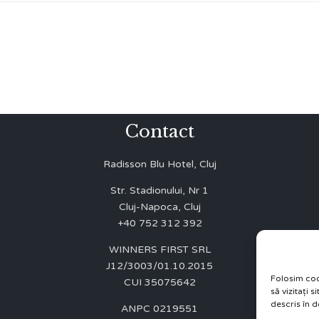
Contact
Radisson Blu Hotel, Cluj
Str. Stadionului, Nr 1
Cluj-Napoca, Cluj
+40 752 312 392
WINNERS FIRST SRL
J12/3003/01.10.2015
Folosim coo
CUI 35075642
să vizitați 
descris în d
ANPC 0219551