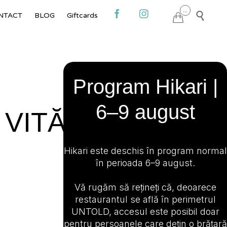
Skip
...



NTACT
BLOG
Giftcards

to
content
Program Hikari |
6–9 august
 VITĂ
Hikari este deschis în program normal
în perioada 6–9 august.
Vă rugăm să rețineți că, deoarece
restaurantul se află în perimetrul
UNTOLD, accesul este posibil doar
pentru persoanele care dețin o brățară