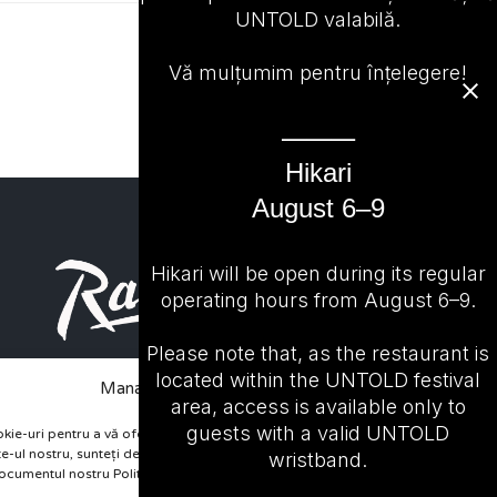
UNTOLD valabilă.
Vă mulțumim pentru înțelegere!
⸻
Hikari
August 6–9
Hikari will be open during its regular
operating hours from August 6–9.
Please note that, as the restaurant is
located within the UNTOLD festival
Manage Cookie Consent
area, access is available only to
guests with a valid UNTOLD
kie-uri pentru a vă oferi cea mai bună experiență posibilă. Continuând


site-ul nostru, sunteți de acord cu utilizarea cookie-urilor așa cum este
wristband.
ocumentul nostru Politica de utilizare cookie-uri