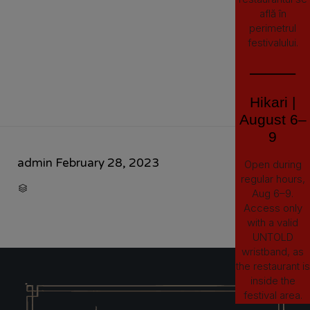
află în
perimetrul
festivalului.
⸻
Hikari |
August 6–
9
admin
February 28, 2023
Open during
regular hours,
CATEGORY

Aug 6–9.
Access only
with a valid
UNTOLD
wristband, as
the restaurant is
inside the
festival area.