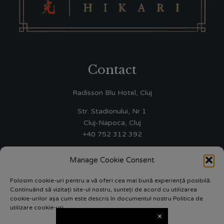
Contact
Radisson Blu Hotel, Cluj
Str. Stadionului, Nr 1
Cluj-Napoca, Cluj
+40 752 312 392
WINNERS FIRST SRL
Manage Cookie Consent
J12/3003/01.10.2015
CUI 35075642
Folosim cookie-uri pentru a vă oferi cea mai bună experiență posibilă.
Continuând să vizitați site-ul nostru, sunteți de acord cu utilizarea
ANPC 0219551
cookie-urilor așa cum este descris în documentul nostru Politica de
utilizare cookie-uri
info.cluj@radissonblu.com