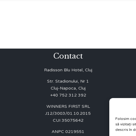
Contact
Radisson Blu Hotel, Cluj
Str. Stadionului, Nr 1
Cluj-Napoca, Cluj
+40 752 312 392
WINNERS FIRST SRL
J12/3003/01.10.2015
Folosim coo
CUI 35075642
să vizitați 
descris în d
ANPC 0219551