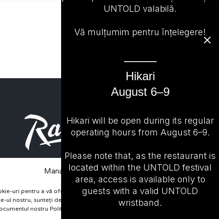
UNTOLD valabilă.
Vă mulțumim pentru înțelegere!
⸻
Hikari
August 6–9
Hikari will be open during its regular
operating hours from August 6–9.
Please note that, as the restaurant is
located within the UNTOLD festival
Manage Cookie Consent
area, access is available only to
guests with a valid UNTOLD
kie-uri pentru a vă oferi cea mai bună experiență posibilă. Continuând


site-ul nostru, sunteți de acord cu utilizarea cookie-urilor așa cum este
wristband.
ocumentul nostru Politica de utilizare cookie-uri