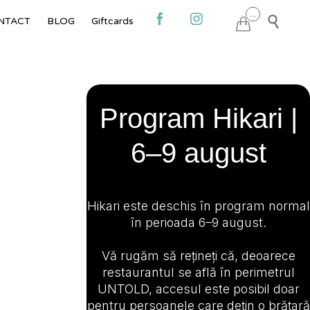
Skip
...



NTACT
BLOG
Giftcards

to
content
Program Hikari |
6–9 august
Hikari este deschis în program normal
în perioada 6–9 august.
Vă rugăm să rețineți că, deoarece
restaurantul se află în perimetrul
UNTOLD, accesul este posibil doar
pentru persoanele care dețin o brățară