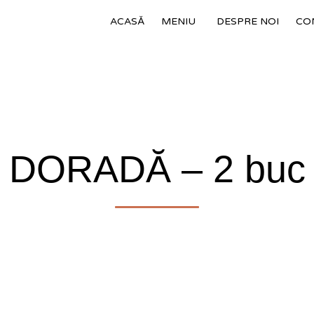
ACASĂ
MENIU
DESPRE NOI
CO
DORADĂ – 2 buc