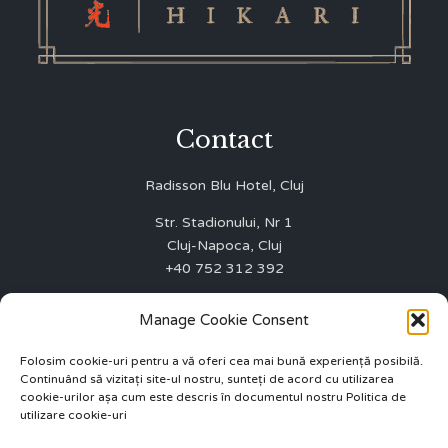
Contact
Radisson Blu Hotel, Cluj
Str. Stadionului, Nr 1
Cluj-Napoca, Cluj
+40 752 312 392
WINNERS FIRST SRL
Manage Cookie Consent
J12/3003/01.10.2015
CUI 35075642
Folosim cookie-uri pentru a vă oferi cea mai bună experiență posibilă.
Continuând să vizitați site-ul nostru, sunteți de acord cu utilizarea
ANPC 0219551
cookie-urilor așa cum este descris în documentul nostru Politica de
utilizare cookie-uri
info.cluj@radissonblu.com