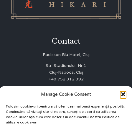
Contact
Radisson Blu Hotel, Cluj
Str. Stadionului, Nr 1
Cluj-Napoca, Cluj
+40 752 312 392
WINNERS FIRST SRL
Manage Cookie Consent
J12/3003/01.10.2015
CUI 35075642
Folosim cookie-uri pentru a vă oferi cea mai bună experiență posibilă.
Continuând să vizitați site-ul nostru, sunteți de acord cu utilizarea
ANPC 0219551
cookie-urilor așa cum este descris în documentul nostru Politica de
utilizare cookie-uri
info.cluj@radissonblu.com