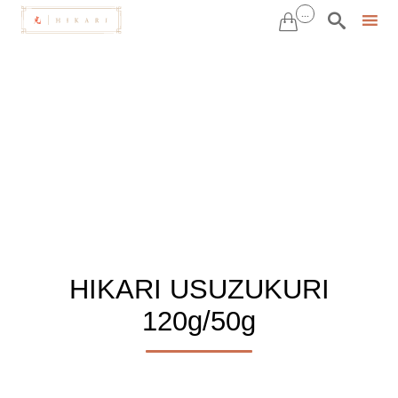
...


Sk
to
co
HIKARI USUZUKURI
120g/50g