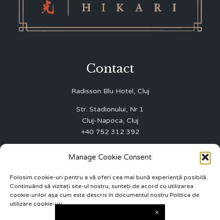
Contact
Radisson Blu Hotel, Cluj
Str. Stadionului, Nr 1
Cluj-Napoca, Cluj
+40 752 312 392
WINNERS FIRST SRL
Manage Cookie Consent
J12/3003/01.10.2015
CUI 35075642
Folosim cookie-uri pentru a vă oferi cea mai bună experiență posibilă.
Continuând să vizitați site-ul nostru, sunteți de acord cu utilizarea
ANPC 0219551
cookie-urilor așa cum este descris în documentul nostru Politica de
utilizare cookie-uri
info.cluj@radissonblu.com