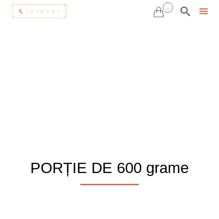
...


Sk
to
co
PORȚIE DE 600 grame