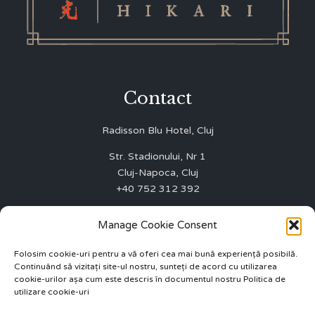
Contact
Radisson Blu Hotel, Cluj
Str. Stadionului, Nr 1
Cluj-Napoca, Cluj
+40 752 312 392
WINNERS FIRST SRL
Manage Cookie Consent
J12/3003/01.10.2015
CUI 35075642
Folosim cookie-uri pentru a vă oferi cea mai bună experiență posibilă.
Continuând să vizitați site-ul nostru, sunteți de acord cu utilizarea
ANPC 0219551
cookie-urilor așa cum este descris în documentul nostru Politica de
utilizare cookie-uri
info.cluj@radissonblu.com