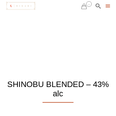
...


Sk
to
co
SHINOBU BLENDED – 43%
alc