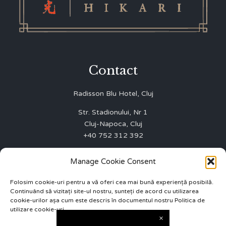
Contact
Radisson Blu Hotel, Cluj
Str. Stadionului, Nr 1
Cluj-Napoca, Cluj
+40 752 312 392
WINNERS FIRST SRL
Manage Cookie Consent
J12/3003/01.10.2015
CUI 35075642
Folosim cookie-uri pentru a vă oferi cea mai bună experiență posibilă.
Continuând să vizitați site-ul nostru, sunteți de acord cu utilizarea
ANPC 0219551
cookie-urilor așa cum este descris în documentul nostru Politica de
utilizare cookie-uri
info.cluj@radissonblu.com