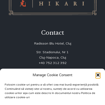
Contact
Radisson Blu Hotel, Cluj
Str. Stadionului, Nr 1
Cluj-Napoca, Cluj
+40 752 312 392
WINNERS FIRST SRL
Manage Cookie Consent
J12/3003/01.10.2015
CUI 35075642
Folosim cookie-uri pentru a vă oferi cea mai bună experiență posibilă.
Continuând să vizitați site-ul nostru, sunteți de acord cu utilizarea
ANPC 0219551
cookie-urilor așa cum este descris în documentul nostru Politica de
utilizare cookie-uri
info.cluj@radissonblu.com