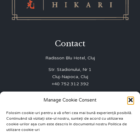
Contact
Radisson Blu Hotel, Cluj
Str. Stadionului, Nr 1
Cluj-Napoca, Cluj
+40 752 312 392
WINNERS FIRST SRL
Manage Cookie Consent
J12/3003/01.10.2015
CUI 35075642
Folosim cookie-uri pentru a vă oferi cea mai bună experiență posibilă.
Continuând să vizitați site-ul nostru, sunteți de acord cu utilizarea
ANPC 0219551
cookie-urilor așa cum este descris în documentul nostru Politica de
utilizare cookie-uri
info.cluj@radissonblu.com