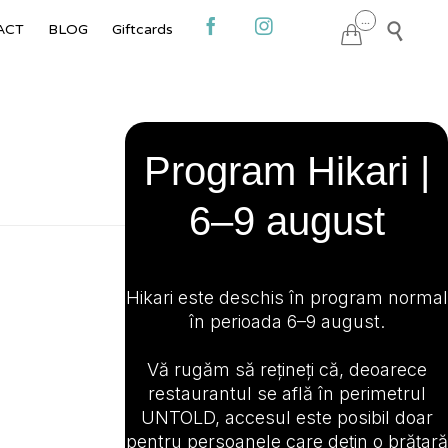
Skip
...



ACT
BLOG
Giftcards

to
content
Program Hikari |
6–9 august
Hikari este deschis în program normal
în perioada 6–9 august.
Vă rugăm să rețineți că, deoarece
restaurantul se află în perimetrul
UNTOLD, accesul este posibil doar
pentru persoanele care dețin o brățară