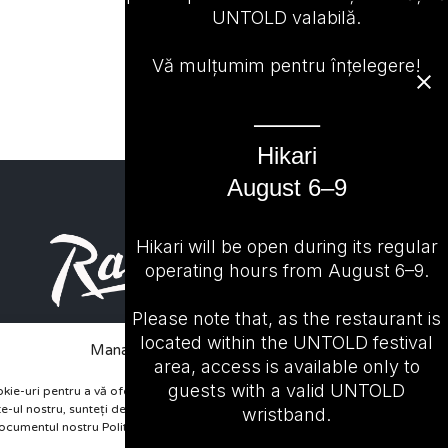
UNTOLD valabilă.
Vă mulțumim pentru înțelegere!
⸻
Hikari
August 6–9
Hikari will be open during its regular
operating hours from August 6–9.
Please note that, as the restaurant is
located within the UNTOLD festival
Manage Cookie Consent
area, access is available only to
guests with a valid UNTOLD
kie-uri pentru a vă oferi cea mai bună experiență posibilă. Continuând


site-ul nostru, sunteți de acord cu utilizarea cookie-urilor așa cum este
wristband.
ocumentul nostru Politica de utilizare cookie-uri