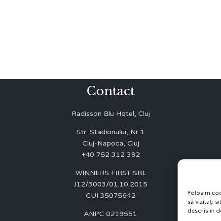
Contact
Radisson Blu Hotel, Cluj
Str. Stadionului, Nr 1
Cluj-Napoca, Cluj
+40 752 312 392
WINNERS FIRST SRL
J12/3003/01.10.2015
Folosim coo
CUI 35075642
să vizitați 
descris în d
ANPC 0219551