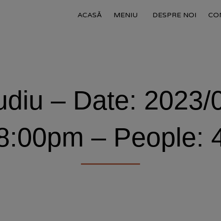
ACASĂ
MENIU
DESPRE NOI
CO
diu – Date: 2023/
8:00pm – People: 