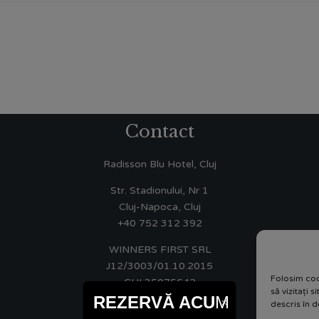
Contact
Radisson Blu Hotel, Cluj
Str. Stadionului, Nr 1
Cluj-Napoca, Cluj
+40 752 312 392
WINNERS FIRST SRL
J12/3003/01.10.2015
Folosim coo
CUI 35075642
să vizitați 
REZERVĂ ACU
M
descris în d
ANPC 0219551