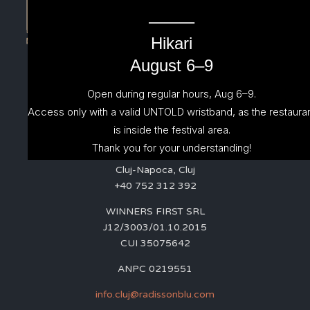
⸻
Hikari
August 6–9
Contact
Open during regular hours, Aug 6–9.
Access only with a valid UNTOLD wristband, as the restaura
Radisson Blu Hotel, Cluj
is inside the festival area.
Thank you for your understanding!
Str. Stadionului, Nr 1
Cluj-Napoca, Cluj
+40 752 312 392
WINNERS FIRST SRL
J12/3003/01.10.2015
CUI 35075642
ANPC 0219551
info.cluj@radissonblu.com