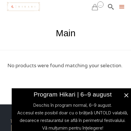
...


Sk
to
Main
co
No products were found matching your selection.
Program Hikari | 6–9 august
Deschis în program normal, 6–9 august.
Accesul este posibil doar cu o brățară UNTOLD valabilă,
deoarece restaurantul se află în perimetrul festivalului.
Vă mulțumim pentru înțelegere!