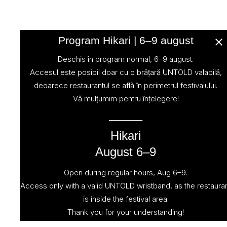
Program Hikari | 6–9 august
Deschis în program normal, 6–9 august.
Accesul este posibil doar cu o brățară UNTOLD valabilă,
Cele mai populare feluri de
deoarece restaurantul se află în perimetrul festivalului.
sushi
Vă mulțumim pentru înțelegere!
⸻
Hikari
August 6–9
Open during regular hours, Aug 6–9.
Access only with a valid UNTOLD wristband, as the restaura
is inside the festival area.
Thank you for your understanding!