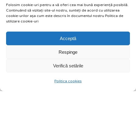
Pe data viitoare!
Folosim cookie-uri pentru a vă oferi cea mai bună experiență posibilă.
Continuând să vizitați site-ul nostru, sunteți de acord cu utilizarea
cookie-urilor așa cum este descris în documentul nostru Politica de
utilizare cookie-uri
Acceptă
Respinge
Verifică setările
Politica cookies