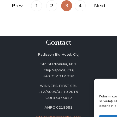
Prev
1
2
3
4
Next
Contact
Radisson Blu Hotel, Cluj
Str. Stadionului, Nr 1
Cluj-Napoca, Cluj
+40 752 312 392
WINNERS FIRST SRL
J12/3003/01.10.2015
Folosim coo
CUI 35075642
să vizitați 
descris în d
ANPC 0219551