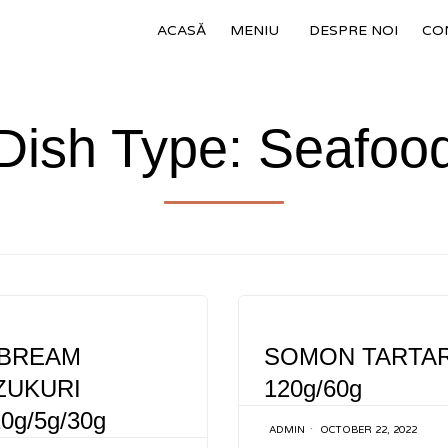
ACASĂ
MENIU
DESPRE NOI
CO
Dish Type:
Seafoo
Y
CATEGORY
 BREAM
SOMON TARTAR
ZUKURI
120g/60g
20g/5g/30g
ADMIN
OCTOBER 22, 2022