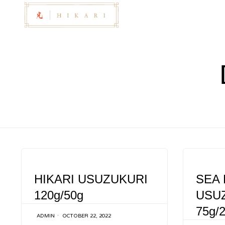
CATEGORY
CATEGOR
HIKARI USUZUKURI
SEA
120g/50g
USU
75g/
ADMIN
OCTOBER 22, 2022