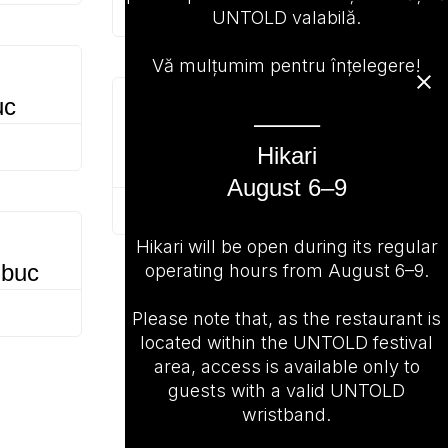
UNTOLD valabilă.
ADMIN
OCTOBER 22, 2022
Vă mulțumim pentru înțelegere!
uc
CATEGORY
⸻
RIDICHE JAPONEZĂ
Hikari
– 2 buc
August 6–9
ADMIN
OCTOBER 22, 2022
Hikari will be open during its regular
 buc
operating hours from August 6–9.
Please note that, as the restaurant is
located within the UNTOLD festival
area, access is available only to
guests with a valid UNTOLD
wristband.