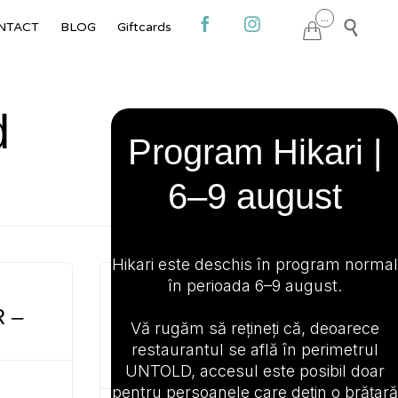
Skip
...



NTACT
BLOG
Giftcards

to
content
d
Program Hikari |
6–9 august
Hikari este deschis în program normal
în perioada 6–9 august.
CATEGORY
 –
LUP DE MARE
Vă rugăm să rețineți că, deoarece
USUZUKURI –
restaurantul se află în perimetrul
75g/20g/5g/30g
UNTOLD, accesul este posibil doar
pentru persoanele care dețin o brățară